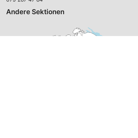
Andere Sektionen
© Copyright
2026
SP Thunstetten-Bützberg | realisiert von
pr24